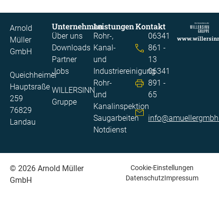
Unternehmen
Leistungen
Kontakt
Arnold
Über uns
Rohr-,
06341
www.willersin
Müller
Downloads
Kanal-
861 -
GmbH
Partner
und
13
Jobs
Industriereinigung​
06341
Queichheimer
Rohr-
891 -
Hauptsraße
WILLERSINN
und
65
259
Gruppe
Kanalinspektion​
76829
Saugarbeiten​
info@amuellergmbh
Landau
Notdienst
© 2026 Arnold Müller
Cookie-Einstellungen
Datenschutz
Impressum
GmbH